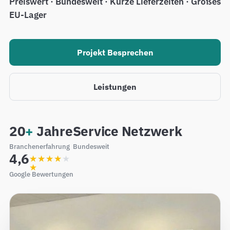
Preiswert · Bundesweit · Kurze Lieferzeiten · Großes
EU-Lager
Projekt Besprechen
Leistungen
20
+
Jahre
Service Netzwerk
Branchenerfahrung
Bundesweit
4,6
★★★★★
★★★★
★
Google Bewertungen